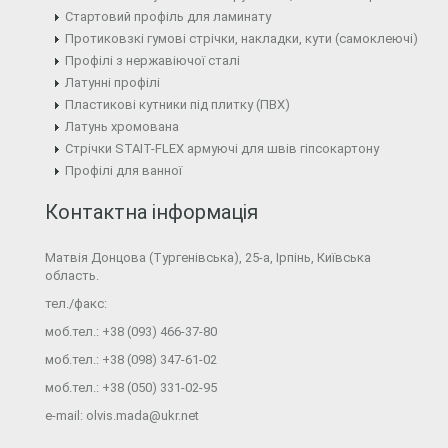
Стартовий профіль для ламинату
Протиковзкі гумові стрічки, накладки, кути (самоклеючі)
Профілі з нержавіючої сталі
Латунні профілі
Пластикові кутники під плитку (ПВХ)
Латунь хромована
Стрічки STAIT-FLEX армуючі для швів гіпсокартону
Профілі для ванної
Контактна інформація
Матвія Донцова (Тургенівська), 25-а, Ірпінь, Київська
область.
тел./факс: ⠀
моб.тел.: +38 (093) 466-37-80
моб.тел.: +38 (098) 347-61-02
моб.тел.: +38 (050) 331-02-95
e-mail:
olvis.mada@ukr.net