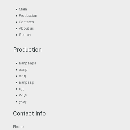
Main
Production
Contacts
About us
Search
Production
вапрвара
вапр
олд
ваправр
лд
укце
укеу
Contact Info
Phone: ⠀