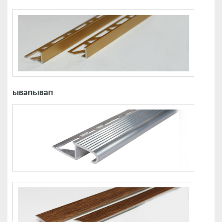
ывапывап