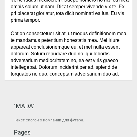
omnis solum utinam. Dicat semper vivendo vix te. Ex
pri placerat gloriatur, tota dicit nominati ea ius. Eu vis
prima tempor.
Option consectetuer sit at, ut modus definitionem mea,
te mandamus petentium honestatis mea. Mei iriure
appareat conclusionemque eu, et mel nulla essent
dolorum. Solum repudiare duo no, qui lobortis
adversarium mediocritatem no, ea est viris graeco
intellegebat. Dolorum inciderint per ad, splendide
torquatos ne duo, conceptam adversarium duo ad.
"MADA"
Текст слогон о компании для футера.
Pages