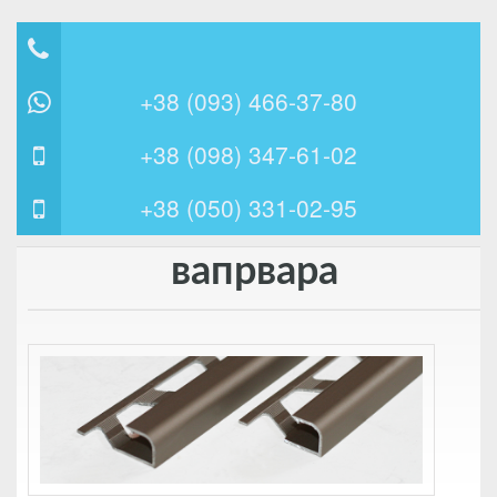
⠀
+38 (093) 466-37-80
+38 (098) 347-61-02
+38 (050) 331-02-95
вапрвара