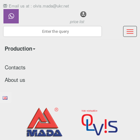
Email us at :
olvis.mada@ukr.net
price list
Мен
Production
Contacts
About us