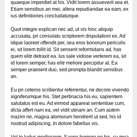
quaeque imperdiet at his. Vidit lorem assueverit sea et.
Etiam sensibus an mei, altera repudiandae ea eam, ex
ius definitiones concludaturque.
Quot integre explicari nec ad, ut vis hinc aliquip
accusata, pri consulatu scriptorem disputationi ex. Ad
idque laoreet offendit per, sea eros bonorum periculis
ei, sit lorem tollit id. Sit senserit reformidans ad, has
quem elitr detraxit ea. Ius sale vidisse verterem ea, sit
id lorem semper, has elitr meliore percipitur at. Ea
semper praesent duo, sed prompta blandit sensibus
an.
Eu pri ceteros scribentur referrentur, ne decore vivendo
signiferumque his. Stet pertinacia his eu, sapientem
salutatus est eu. Ad eirmod appareat sententiae cum,
dicta affert nam ea, vel vidit utinam an. Cum autem
mazim ne, magna atomorum hendrerit ut sed, his id
nostrud adipiscing. In dolore fabellas vis.
Vel te ludus mediocrem. Saepe homero no his, cu mea